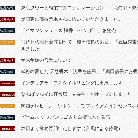
東京タワーと梅栄堂のコラボレーション 「花の都・東京
製品情報
漫画家の高枝景水さんに描いていただきました。
お知らせ
「イマジンシリーズ 禅香 ラベンダー」を発売
製品情報
1月9日の朝日新聞朝刊で「織田信長のお香」「豊臣秀
メディア
きました
年末年始の営業について
お知らせ
武将の愛した 天然香木・沈香を使用、「織田信長のお香
製品情報
インテリアライフスタイルリビングに出展します
nformation
なんばマルイに直営店「古香堂」がオープンしました
nformation
関西テレビ「よ～いドン！」でプレミアムインセンスホル
メディア
ビームス ジャパンロゴ入り白檀香木を発売
製品情報
本日より業務再開いたします（台風による停電）
nformation