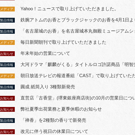
Yahoo！ニュースで取り上げていただきました。
メディア
鉄腕アトムのお香とブラックジャックのお香を4月1日よ
製品情報
「名古屋城のお香」を名古屋城本丸御殿ミュージアムシ
製品情報
毎日新聞朝刊で取り上げていただきました
メディア
年末年始の営業について
お知らせ
大河ドラマ「麒麟がくる」タイトルロゴ許諾商品「明智
製品情報
朝日放送テレビの報道番組「CAST」で取り上げていた
メディア
圓成 紙筒入り 3種類新発売
製品情報
直営店「古香堂」(堺東銀座商店街)の10月の営業日につ
お知らせ
弊社夏季出荷業務と夏季休暇のお知らせ
お知らせ
「禅香」を2種類の香りで新発売
製品情報
改元に伴う祝日の休業日について
お知らせ