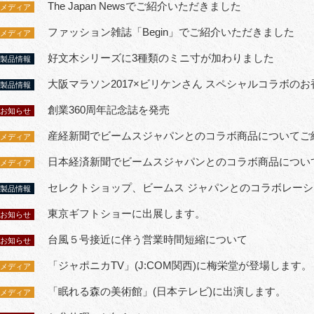
The Japan Newsでご紹介いただきました
メディア
ファッション雑誌「Begin」でご紹介いただきました
メディア
好文木シリーズに3種類のミニ寸が加わりました
製品情報
大阪マラソン2017×ビリケンさん スペシャルコラボの
製品情報
創業360周年記念誌を発売
お知らせ
産経新聞でビームスジャパンとのコラボ商品についてご
メディア
日本経済新聞でビームスジャパンとのコラボ商品につい
メディア
セレクトショップ、ビームス ジャパンとのコラボレー
製品情報
東京ギフトショーに出展します。
お知らせ
台風５号接近に伴う営業時間短縮について
お知らせ
「ジャポニカTV」(J:COM関西)に梅栄堂が登場します。
メディア
「眠れる森の美術館」(日本テレビ)に出演します。
メディア