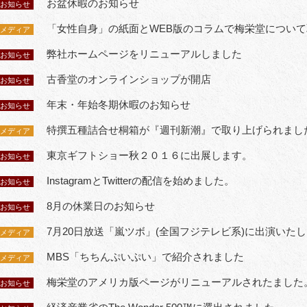
お盆休暇のお知らせ
お知らせ
「女性自身」の紙面とWEB版のコラムで梅栄堂につい
メディア
弊社ホームページをリニューアルしました
お知らせ
古香堂のオンラインショップが開店
お知らせ
年末・年始冬期休暇のお知らせ
お知らせ
特撰五種詰合せ桐箱が『週刊新潮』で取り上げられまし
メディア
東京ギフトショー秋２０１６に出展します。
お知らせ
InstagramとTwitterの配信を始めました。
お知らせ
8月の休業日のお知らせ
お知らせ
7月20日放送「嵐ツボ」(全国フジテレビ系)に出演いた
メディア
MBS「ちちんぷいぷい」で紹介されました
メディア
梅栄堂のアメリカ版ページがリニューアルされたました
お知らせ