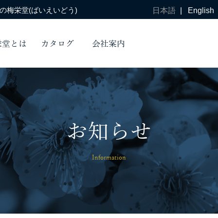
梅栄堂(ばいえいどう)
日本語
|
English
栄堂とは
カタログ
会社案内
お知らせ
Information