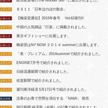
経済産業省のThe Wonder 500™に選出されました。
お知らせ
ＢＳ１１「日本ほのぼの散歩」
メディア
【梅栄堂通信】2015年春号 Vol.62発刊!!
お知らせ
中国の人気雑誌「行楽」に掲載されました。
メディア
東京ギフトショーに出展します。
お知らせ
梅栄堂はNY NOW ２０１４ summerに出展します。
お知らせ
「美・プレミアム」2014summerで紹介されました。
メディア
ENGINE7月号で紹介されました。
メディア
日経流通新聞で紹介されました。
メディア
佐賀新聞で紹介されました。
メディア
週刊東洋経済 5月17日号で紹介されました。
メディア
沈香のお香で空間を演出する 「NAMI」 発売
製品情報
朝日新聞 経済面（全国）の記事で紹介されました。
メディア