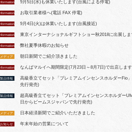
9月5日(水)も休業いたします(台風による停電)
nformation
お取引業者様へ(電話 FAX 停電)
nformation
9月4日(火)は休業いたします(台風接近)
nformation
東京インターナショナルギフトショー秋2018に出展しま
nformation
弊社夏季休暇のお知らせ
nformation
朝日新聞でご紹介頂きました
メディア
なんばマルイへ期間限定(7月23日～8月7日)で出店します
nformation
高級香立てセット「プレミアムインセンスホルダーFio」を
製品情報
先行発売)
超高級香立てセット「プレミアムインセンスホルダーUME-M
製品情報
日からビームスジャパンで先行発売)
日本経済新聞でご紹介いただきました
メディア
年末年始の営業について
お知らせ