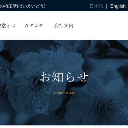
梅栄堂(ばいえいどう)
日本語
|
English
栄堂とは
カタログ
会社案内
お知らせ
Information