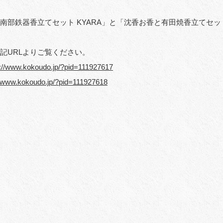
南部鉄器香立てセット KYARA」と「沈香お香と有田焼香立てセット 
記URLよりご覧ください。
p://www.kokoudo.jp/?pid=111927617
//www.kokoudo.jp/?pid=111927618