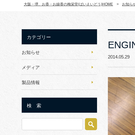
大阪・堺、お香・お線香の梅栄堂(ばいえいどう)HOME
>
お知ら
カテゴリー
ENG
お知らせ
2014.05.2
メディア
製品情報
検 索