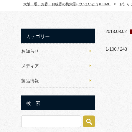
大阪・堺、お香・お線香の梅栄堂(ばいえいどう)HOME
>
お知ら
2013.08.02
カテゴリー
1-100 / 243
お知らせ
メディア
製品情報
検 索