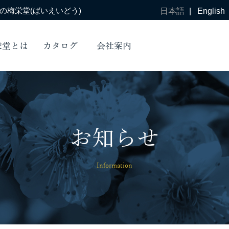
梅栄堂(ばいえいどう)
日本語
|
English
栄堂とは
カタログ
会社案内
お知らせ
Information