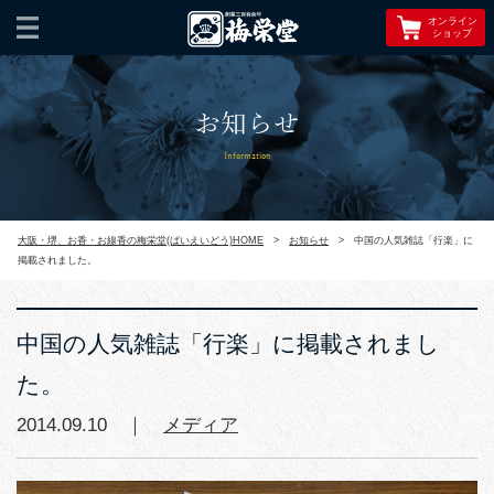
オンライン
ショップ
お知らせ
Information
大阪・堺、お香・お線香の梅栄堂(ばいえいどう)HOME
>
お知らせ
>
中国の人気雑誌「行楽」に
掲載されました。
中国の人気雑誌「行楽」に掲載されまし
た。
2014.09.10 ｜
メディア