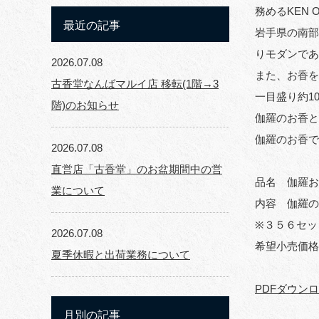
務めるKEN 
最近の記事
岩手県の南部
りモダンであ
2026.07.08
また、お香
古香堂なんばマルイ店 移転(1階→3
一目盛り約1
階)のお知らせ
伽羅のお香と
伽羅のお香で
2026.07.08
直営店「古香堂」のお盆期間中の営
品名 伽羅お
業について
内容 伽羅の
※３５６セッ
2026.07.08
希望小売価格 
夏季休暇と出荷業務について
PDFダウン
月別の記事