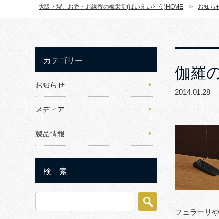
大阪・堺、お香・お線香の梅栄堂(ばいえいどう)HOME
>
お知ら
カテゴリー
伽羅の
お知らせ
2014.01.2
メディア
製品情報
検 索
フェラーリや