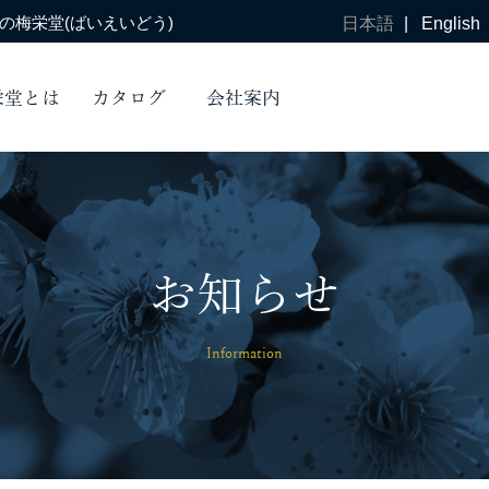
梅栄堂(ばいえいどう)
日本語
|
English
栄堂とは
カタログ
会社案内
お知らせ
Information