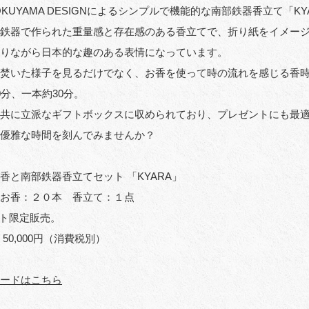
OKUYAMA DESIGNによるシンプルで機能的な南部鉄器香立て「KY
鉄器で作られた重量感と存在感のある香立てで、折り紙をイメー
りながら日本的な趣のある表情になっています。
を焚いた様子を見るだけでなく、お香を使って時の流れを感じる香
0分、一本約30分。
共に立派なギフトボックスに収められており、プレゼントにも最
優雅な時間を刻んでみませんか？
香と南部鉄器香立てセット 「KYARA」
お香：２０本 香立て：１点
ト限定販売。
50,000円（消費税別）
ロードはこちら