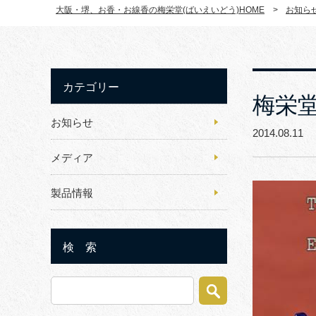
大阪・堺、お香・お線香の梅栄堂(ばいえいどう)HOME
>
お知ら
カテゴリー
梅栄堂
お知らせ
2014.08.1
メディア
製品情報
検 索