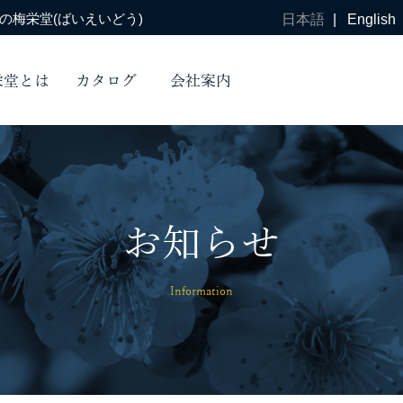
梅栄堂(ばいえいどう)
日本語
|
English
栄堂とは
カタログ
会社案内
お知らせ
Information