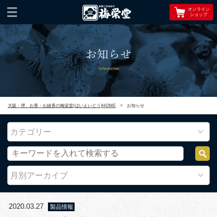
オンライン
ショップ
お知らせ
Information
大阪・堺、お香・お線香の梅栄堂(ばいえいどう)HOME
>
お知らせ
カテゴリー
月別アーカイブ
2020.03.27
製品情報