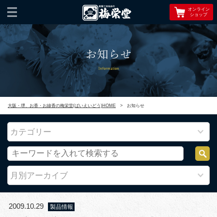
オンライン
ショップ
お知らせ
Information
大阪・堺、お香・お線香の梅栄堂(ばいえいどう)HOME
>
お知らせ
カテゴリー
月別アーカイブ
2009.10.29
製品情報