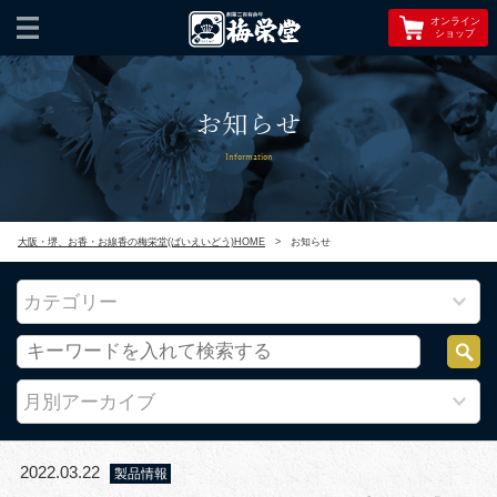
オンライン
ショップ
お知らせ
Information
大阪・堺、お香・お線香の梅栄堂(ばいえいどう)HOME
>
お知らせ
カテゴリー
月別アーカイブ
2022.03.22
製品情報