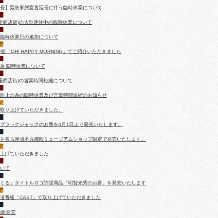
せ
長】緊急事態宣言延長に伴う臨時休業について
せ
銀座商店街)の大型連休中の臨時休業について
せ
臨時休業日の追加について
ア
組「OH! HAPPY MORNING」でご紹介いただきました
せ
店 臨時休業について
せ
銀座商店街)の営業時間短縮について
せ
防止の為の臨時休業及び営業時間短縮のお知らせ
ア
スで取り上げていただきました。
報
ブラックジャックのお香を4月1日より発売いたします。
報
を名古屋城本丸御殿ミュージアムショップ限定で発売いたします。
ア
上げていただきました
せ
いて
報
くる」タイトルロゴ許諾商品「明智光秀のお香」を発売いたします
ア
道番組「CAST」で取り上げていただきました
報
類新発売