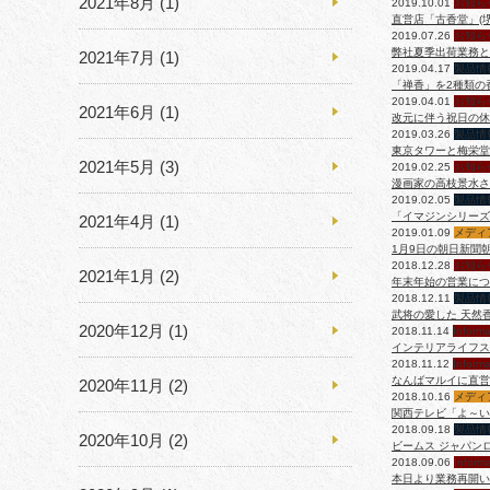
2021年8月
(1)
2019.10.01
お知ら
直営店「古香堂」(
2019.07.26
お知ら
弊社夏季出荷業務と
2021年7月
(1)
2019.04.17
製品情
「禅香」を2種類の
2019.04.01
お知ら
2021年6月
(1)
改元に伴う祝日の休
2019.03.26
製品情
東京タワーと梅栄堂
2021年5月
(3)
2019.02.25
お知ら
漫画家の高枝景水さ
2019.02.05
製品情
「イマジンシリーズ
2021年4月
(1)
2019.01.09
メディ
1月9日の朝日新聞
2018.12.28
お知ら
2021年1月
(2)
年末年始の営業につ
2018.12.11
製品情
武将の愛した 天然
2020年12月
(1)
2018.11.14
Informa
インテリアライフス
2018.11.12
Informa
なんばマルイに直営
2020年11月
(2)
2018.10.16
メディ
関西テレビ「よ～い
2018.09.18
製品情
2020年10月
(2)
ビームス ジャパン
2018.09.06
Inform
本日より業務再開い