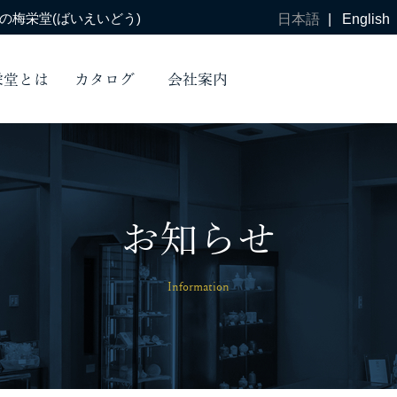
梅栄堂(ばいえいどう)
日本語
|
English
栄堂とは
カタログ
会社案内
お知らせ
Information