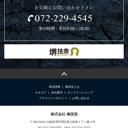
お気軽にお問い合わせ下さい
受付時間：平日9:00～18:00
商品情報
|
梅栄堂とは
カタログ
|
会社案内
|
オンラインショップ
プライバシーポリシー
|
お問い合わせ
株式会社 梅栄堂
〒590-0943 大阪府堺市堺区車之町東１丁１番４号
Tel: 072-229-4545 FAX: 072-227-1672