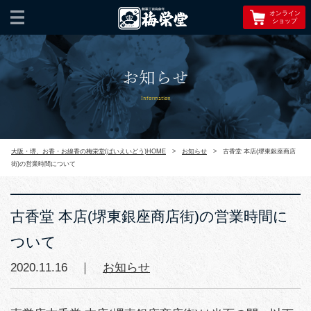
オンライン
ショップ
お知らせ
Information
大阪・堺、お香・お線香の梅栄堂(ばいえいどう)HOME
>
お知らせ
>
古香堂 本店(堺東銀座商店
街)の営業時間について
古香堂 本店(堺東銀座商店街)の営業時間に
ついて
2020.11.16 ｜
お知らせ