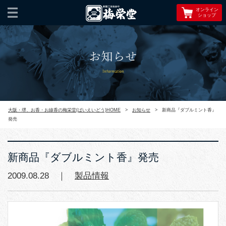
オンライン
ショップ
お知らせ
Information
大阪・堺、お香・お線香の梅栄堂(ばいえいどう)HOME
>
お知らせ
>
新商品『ダブルミント香』
発売
新商品『ダブルミント香』発売
2009.08.28 ｜
製品情報