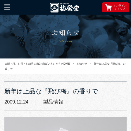
オンライン
ショップ
お知らせ
Information
大阪・堺、お香・お線香の梅栄堂(ばいえいどう)HOME
>
お知らせ
>
新年は上品な『飛び梅』の
香りで
新年は上品な『飛び梅』の香りで
2009.12.24 ｜
製品情報