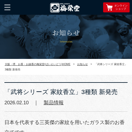
オンライン
ショップ
お知らせ
Information
大阪・堺、お香・お線香の梅栄堂(ばいえいどう)HOME
>
お知らせ
>
「武将シリーズ 家紋香立」
3種類 新発売
「武将シリーズ 家紋香立」3種類 新発売
2026.02.10 ｜
製品情報
日本を代表する三英傑の家紋を用いたガラス製のお香