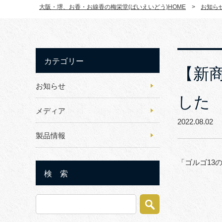
大阪・堺、お香・お線香の梅栄堂(ばいえいどう)HOME
>
お知ら
カテゴリー
【新
お知らせ
した
メディア
2022.08.0
製品情報
「ゴルゴ13
検 索