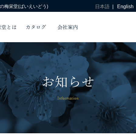
梅栄堂(ばいえいどう)
日本語
|
English
栄堂とは
カタログ
会社案内
お知らせ
Information