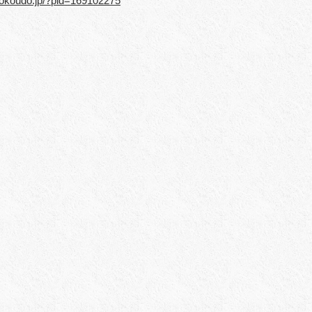
kokoudo.jp/?pid=169102275