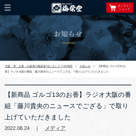
オンライン
ショップ
お知らせ
Information
大阪・堺、お香・お線香の梅栄堂(ばいえいどう)HOME
>
お知らせ
>
【新商品 ゴルゴ13のお
香】ラジオ大阪の番組「藤川貴央のニュースでござる」で取り上げていただきました
【新商品 ゴルゴ13のお香】ラジオ大阪の番
組「藤川貴央のニュースでござる」で取り
上げていただきました
2022.08.24 ｜
メディア